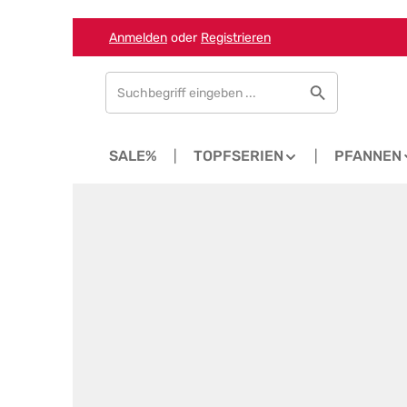
Anmelden
oder
Registrieren
Zum Hauptinhalt springen
Zur Suche springen
Zur Hauptnavigation springen
EUHEITEN
SALE%
TOPFSERIEN
PFANNEN