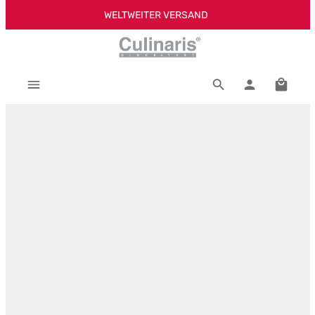
WELTWEITER VERSAND
Zum Hauptinhalt springen
Warenk