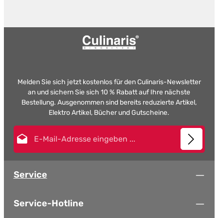
Melden Sie sich jetzt kostenlos für den Culinaris-Newsletter
an und sichern Sie sich 10 % Rabatt auf Ihre nächste
Bestellung. Ausgenommen sind bereits reduzierte Artikel,
Elektro Artikel, Bücher und Gutscheine.
E-Mail-Adresse*
Diese Seite ist durch reCAPTCHA geschützt und es gelten die
Datenschutz
Datenschutzrichtlinie
und
Nutzungsbedingungen
.
Die mit einem Stern (*) markierten Felder sind
Service
Ich habe die
Datenschutzbestimmungen
zur Kenntnis
Pflichtfelder.
genommen und die
AGB
gelesen und bin mit ihnen
einverstanden.
*
Service-Hotline