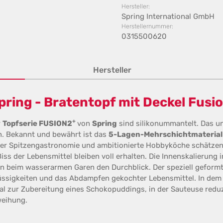
Hersteller:
Spring International GmbH
Herstellernummer:
0315500620
Hersteller
ring - Bratentopf mit Deckel Fusi
+
r
Topfserie FUSION2
von
Spring
sind silikonummantelt. Das un
. Bekannt und bewährt ist das
5-Lagen-Mehrschichtmaterial
er Spitzengastronomie und ambitionierte Hobbyköche schätzen 
 der Lebensmittel bleiben voll erhalten. Die Innenskalierung in
en beim wasserarmen Garen den Durchblick. Der speziell geform
ssigkeiten und das Abdampfen gekochter Lebensmittel. In dem 
deal zur Zubereitung eines Schokopuddings, in der Sauteuse reduzi
eihung.