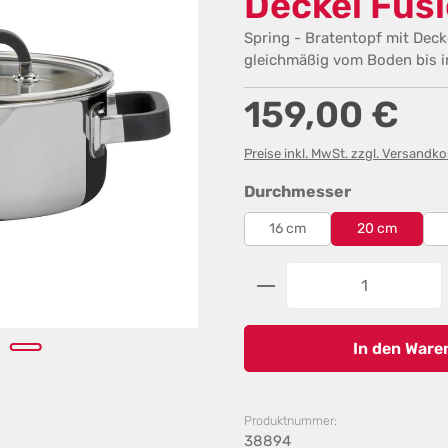
Deckel Fus
Spring - Bratentopf mit Deck
gleichmäßig vom Boden bis i
Regulärer Preis:
159,00 €
Preise inkl. MwSt. zzgl. Versandk
auswählen
Durchmesser
16 cm
20 cm
Produkt Anzahl: G
In den Ware
Produktnummer:
38894