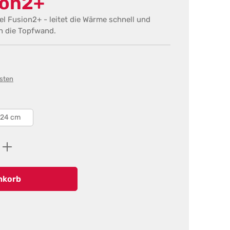
ion2+
el Fusion2+ - leitet die Wärme schnell und
n die Topfwand.
osten
24 cm
ib den gewünschten Wert ein oder benutz
nkorb