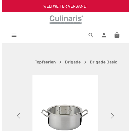
WELTWEITER VERSAND
Zum Hauptinhalt springen
Warenk
Topfserien
Brigade
Brigade Basic
Bildergalerie überspringen