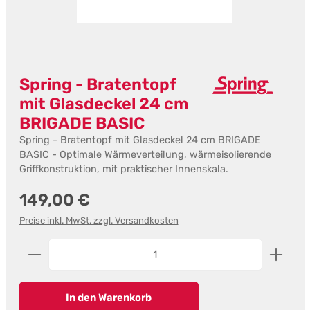
Spring - Bratentopf
mit Glasdeckel 24 cm
BRIGADE BASIC
Spring - Bratentopf mit Glasdeckel 24 cm BRIGADE
BASIC - Optimale Wärmeverteilung, wärmeisolierende
Griffkonstruktion, mit praktischer Innenskala.
Regulärer Preis:
149,00 €
Preise inkl. MwSt. zzgl. Versandkosten
Produkt Anzahl: Gib den gewünschten Wert ein od
In den Warenkorb