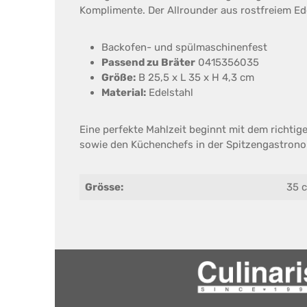
Komplimente. Der Allrounder aus rostfreiem Edel
Backofen- und spülmaschinenfest
Passend zu Bräter
0415356035
Größe:
B 25,5 x L 35 x H 4,3 cm
Material:
Edelstahl
Eine perfekte Mahlzeit beginnt mit dem richtig
sowie den Küchenchefs in der Spitzengastronom
Grösse:
35 