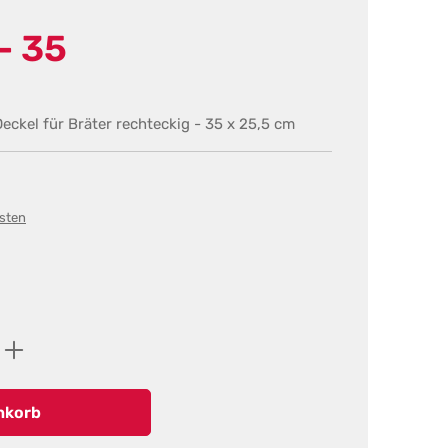
- 35
eckel für Bräter rechteckig - 35 x 25,5 cm
osten
ib den gewünschten Wert ein oder benutz
nkorb