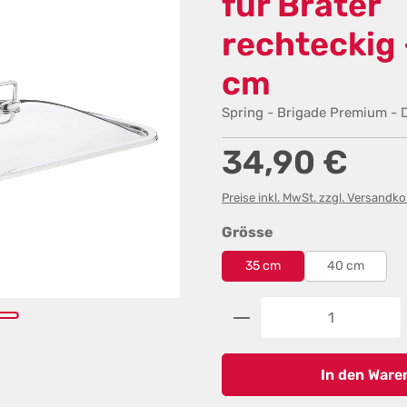
für Bräter
rechteckig 
cm
Spring - Brigade Premium - D
Regulärer Preis:
34,90 €
Preise inkl. MwSt. zzgl. Versandk
auswählen
Grösse
35 cm
40 cm
Produkt Anzahl: G
In den Ware