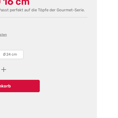
Ø 16 cm
asst perfekt auf die Töpfe der Gourmet-Serie.
osten
Ø 24 cm
ib den gewünschten Wert ein oder benutz
nkorb