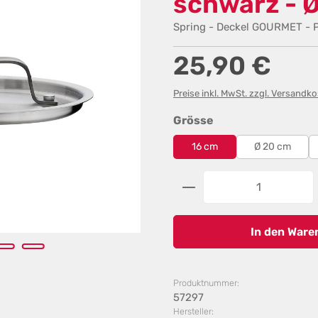
schwarz - 
Spring - Deckel GOURMET - P
Regulärer Preis:
25,90 €
Preise inkl. MwSt. zzgl. Versandk
auswählen
Grösse
16 cm
Ø 20 cm
Produkt Anzahl: G
In den Ware
Produktnummer:
57297
Hersteller: