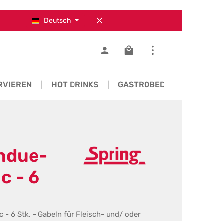
Deutsch
Warenkorb enthält 0 Pos
RVIEREN
HOT DRINKS
GASTROBEDARF
ER
ondue-
c - 6
 - 6 Stk. - Gabeln für Fleisch- und/ oder