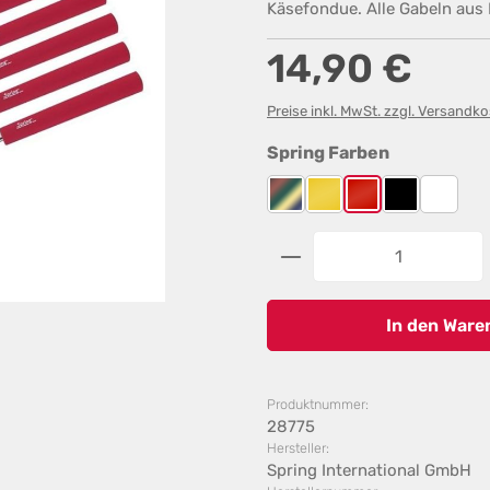
Käsefondue. Alle Gabeln aus E
Regulärer Preis:
14,90 €
Preise inkl. MwSt. zzgl. Versandk
auswählen
Spring Farben
Bunt
Gelb
Rot
Schwarz
Weiß
Produkt Anzahl: G
In den Ware
Produktnummer:
28775
Hersteller:
Spring International GmbH