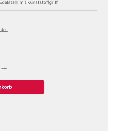
delstahl mit Kunststoffgriff.
osten
ib den gewünschten Wert ein oder benutz
nkorb