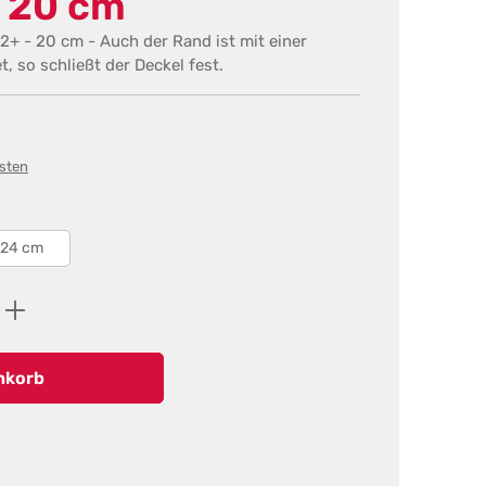
 20 cm
2+ - 20 cm - Auch der Rand ist mit einer
, so schließt der Deckel fest.
osten
24 cm
ib den gewünschten Wert ein oder benutz
nkorb