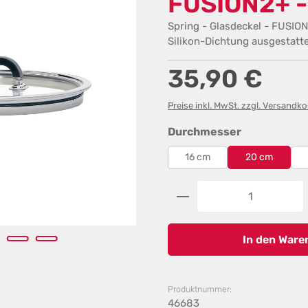
FUSION2+ -
Spring - Glasdeckel - FUSION
Silikon-Dichtung ausgestattet
Regulärer Preis:
35,90 €
Preise inkl. MwSt. zzgl. Versandk
auswählen
Durchmesser
16 cm
20 cm
Produkt Anzahl: G
In den Ware
Produktnummer:
46683