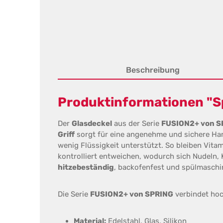
Beschreibung
Produktinformationen "Sp
Der
Glasdeckel
aus der Serie
FUSION2+ von S
Griff
sorgt für eine angenehme und sichere H
wenig Flüssigkeit unterstützt. So bleiben Vit
kontrolliert entweichen, wodurch sich Nudeln,
hitzebeständig
, backofenfest und spülmaschi
Die Serie
FUSION2+ von SPRING
verbindet hoc
Material:
Edelstahl, Glas, Silikon