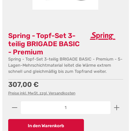
Spring - Topf-Set 3-
teilig BRIGADE BASIC
- Premium
Spring - Topf-Set 3-teilig BRIGADE BASIC - Premium - 5-
Lagen-Mehrschichtmaterial leitet die Wärme extrem
schnell und gleichmäßig bis zum Topfrand weiter.
Regulärer Preis:
307,00 €
Preise inkl. MwSt. zzgl. Versandkosten
Produkt Anzahl: Gib den gewünschten Wert ein od
In den Warenkorb