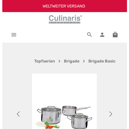
WELTWEITER VERSAND
Zum Hauptinhalt springen
Warenk
Topfserien
Brigade
Brigade Basic
Bildergalerie überspringen